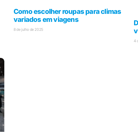
Como escolher roupas para climas
variados em viagens
D
v
8 de julho de 2025
4 