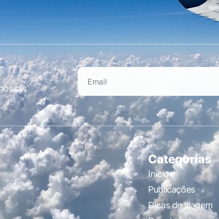
 nossas
Categorias
Início
Publicações
Dicas de viagem