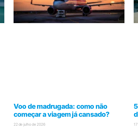
Voo de madrugada: como não
5
começar a viagem já cansado?
d
22 de julho de 2026
17