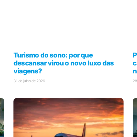
Turismo do sono: por que
P
descansar virou o novo luxo das
c
viagens?
n
31 de julho de 2026
28