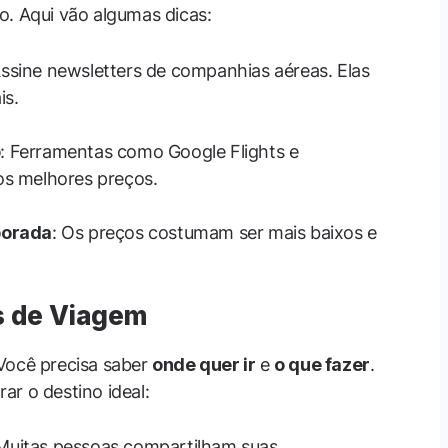
o. Aqui vão algumas dicas:
Assine newsletters de companhias aéreas. Elas
is.
o
: Ferramentas como Google Flights e
os melhores preços.
porada
: Os preços costumam ser mais baixos e
s de Viagem
Você precisa saber
onde quer ir
e
o que fazer
.
ar o destino ideal:
 Muitas pessoas compartilham suas