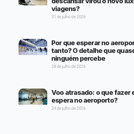
descansar virou o novo lu
viagens?
31 de julho de 2026
Por que esperar no aeropo
tanto? O detalhe que quas
ninguém percebe
28 de julho de 2026
Voo atrasado: o que fazer
espera no aeroporto?
24 de julho de 2026