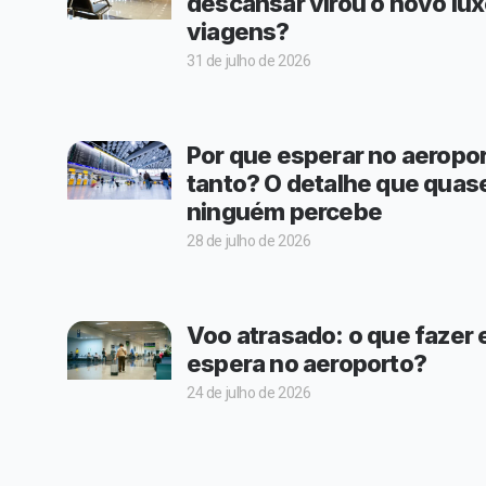
descansar virou o novo lu
viagens?
31 de julho de 2026
Por que esperar no aeropo
tanto? O detalhe que quas
ninguém percebe
28 de julho de 2026
Voo atrasado: o que fazer
espera no aeroporto?
24 de julho de 2026