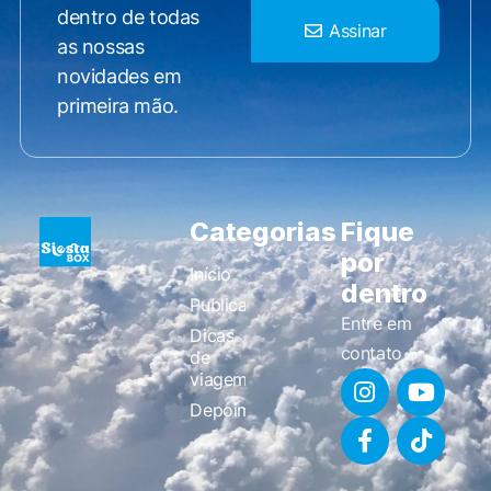
dentro de todas
Assinar
as nossas
novidades em
primeira mão.
Categorias
Fique
por
Início
dentro
Publicações
Entre em
Dicas
contato
de
viagem
Depoimentos