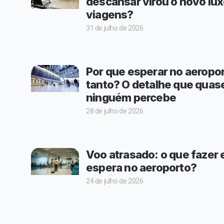
descansar virou o novo lu
viagens?
31 de julho de 2026
Por que esperar no aeropo
tanto? O detalhe que quas
ninguém percebe
28 de julho de 2026
Voo atrasado: o que fazer
espera no aeroporto?
24 de julho de 2026