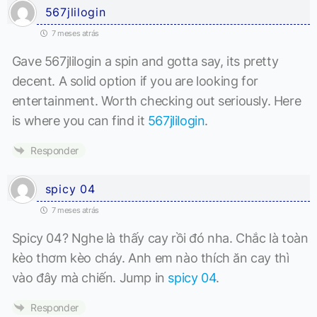
567jlilogin
7 meses atrás
Gave 567jlilogin a spin and gotta say, its pretty
decent. A solid option if you are looking for
entertainment. Worth checking out seriously. Here
is where you can find it
567jlilogin
.
Responder
spicy 04
7 meses atrás
Spicy 04? Nghe là thấy cay rồi đó nha. Chắc là toàn
kèo thơm kèo cháy. Anh em nào thích ăn cay thì
vào đây mà chiến. Jump in
spicy 04
.
Responder